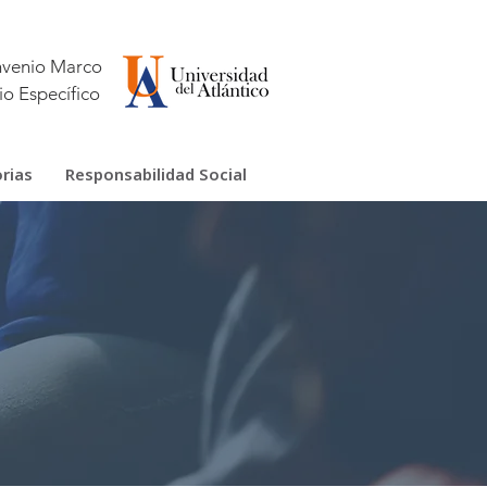
venio Marco
o Específico
rias
Responsabilidad Social