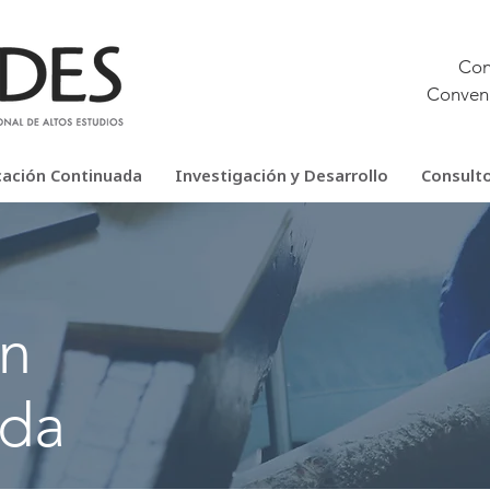
Con
Conveni
cación Continuada
Investigación y Desarrollo
Consulto
ón
ada