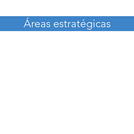
​Áreas estratégicas
Economía y Finanzas
Compe
Educación
Juris