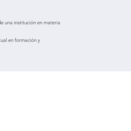
e una institución en materia
tual en formación y
CONTACTO
TEL: 314 357 9414 - 314 690 336