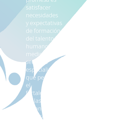
satisfacer
necesidades
y expectativas
de formación
del talento
humano por
medio de
servicios
especializados,
que permitan
el
fortalecimiento
de las
organizaciones
públicas y
privadas