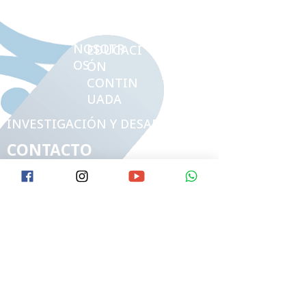
ÍNDICE
NOSOTR
EDUCACI
OS
ÓN
CONTIN
UADA
INVESTIGACIÓN Y DESARROLLO
CONTACTO
TEL:
314
357 9414 -
314 690
336