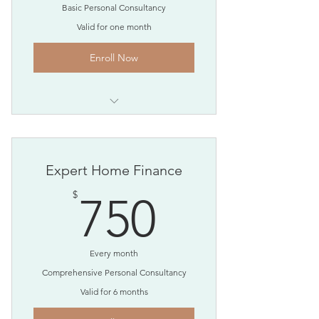
Basic Personal Consultancy
Valid for one month
Enroll Now
I'm a benefit
I'm a benefit
Expert Home Finance
I'm a benefit
750$
$
750
Every month
Comprehensive Personal Consultancy
Valid for 6 months