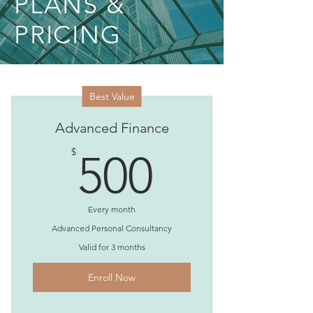
PLANS &
PRICING
Best Value
Advanced Finance
500$
$
500
Every month
Advanced Personal Consultancy
Valid for 3 months
Enroll Now